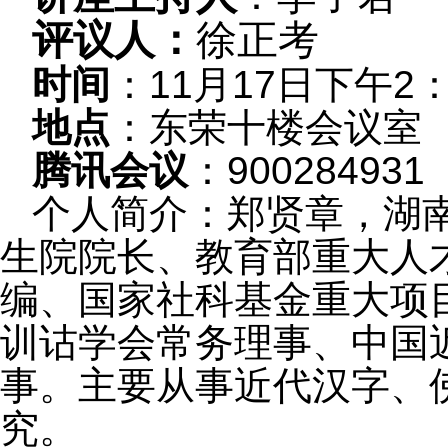
评议人：
徐正考
时间
：
11
月
17
日下午
2
地点
：东荣十楼会议室
腾讯会议
：
900284931
个人简介：郑贤章，湖
生院院长、教育部重大人
编、国家社科基金重大项
训诂学会常务理事、中国
事。主要从事近代汉字、
究。