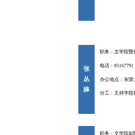
职务
：文学院暨
电话：
85167791
张
丛
办公地点：东荣
皞
分工：
主持学院
职务：文学院副