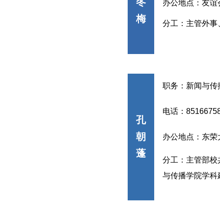
冬
办公地点：友谊
梅
分工：
主管
外事
职务：
新闻与传
电话：
8516675
孔
朝
办公地点：东荣
蓬
分工：主管部校
与传播学院学科