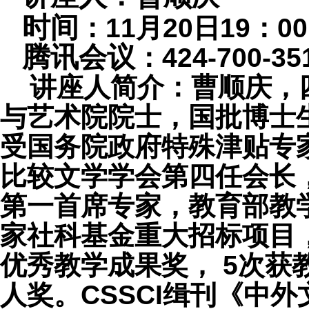
时间
：
11
月
20
日
19
：
00
腾讯会议
：
424-700-35
讲座人简介：曹顺庆，
与艺术院院士，国批博士
受国务院政府特殊津贴专
比较文学学会第四任会长
第一首席专家，教育部教
家社科基金重大招标项目
优秀教学成果奖，
5
次获
人奖。
CSSCI
缉刊《中外