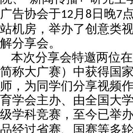
广告协会
于
月
日晚
12
8
7
站机房，
举办
了
创意类
解分享会。
本次分享会特邀两位在
简称大广赛）中
获得国
师，为同学们分享
视频
育学会主办、由全国大
级学科竞赛，至今已举
品经过省赛、国赛等多