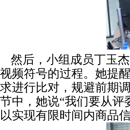
然后，
小组成员
丁玉杰
视频符号的过程。
她提
求进行比对，规避
前期
节中，
她说
“我们
要从评
以
实现有限时间内商品