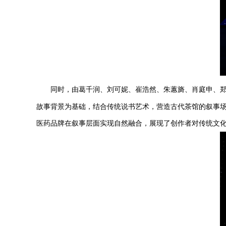
同时，
由葛千润
、
刘可妮
、
崔浩然
、
朱蕙旖
、
肖庭申
、
故事背景为基础，结合传统说书艺术，营造古代茶馆的叙事
医药品牌在叙事层面实现自然融合，展现了创作者对传统文