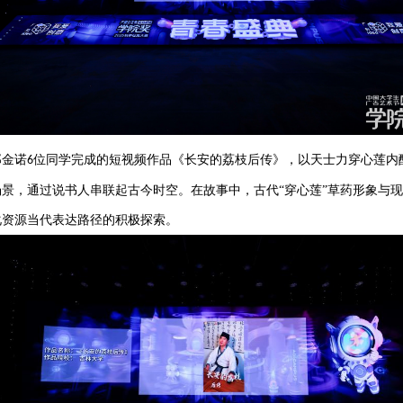
郑金诺
位同学
完成的短视频作品《长安的荔枝后传》，以天士力穿心莲内
6
场景，通过说书人串联起古今时空。在故事中，古代
“穿心莲”草药形象与
化资源当代表达路径的积极探索。