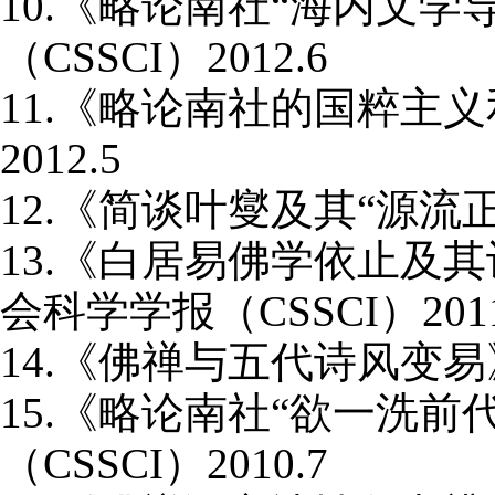
10.
《略论南社“海内文学
（
CSSCI
）
2012.6
11.
《略论南社的国粹主义
2012.5
12.
《简谈叶燮及其“源流
13.
《白居易佛学依止及其
会科学学报（
CSSCI
）
201
14.
《佛禅与五代诗风变易
15.
《略论南社“欲一洗前
（
CSSCI
）
2010.7