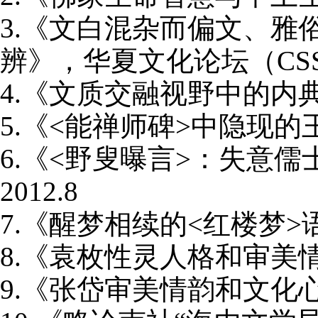
3.
《文白混杂而偏文、雅
辨》，华夏文化论坛（
CS
4.
《文质交融视野中的内
5.
《
<
能禅师碑
>
中隐现的
6.
《
<
野叟曝言
>
：失意儒
2012.8
7.
《醒梦相续的
<
红楼梦
>
8.
《袁枚性灵人格和审美
9.
《张岱审美情韵和文化