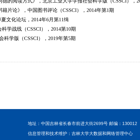
诃德的阅读方式》，北京工业大学学报社会科学版（
CSSCI
），
2
书籍片论》，中国图书评论（
CSSCI
），
2014
年第
1
期
华夏文化论坛，
2014
年
6
月第
11
缉
会科学战线（
CSSCI
），
2014
第
10
期
会科学版（
CSSCI
），
2019
年第
5
期
地址：中国吉林省长春市前进大街2699号 邮编：130012
信息管理和技术维护：吉林大学大数据和网络管理中心