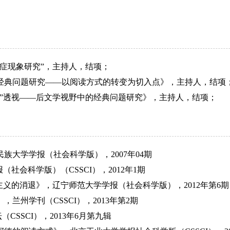
症现象研究”，主持人，结项；
经典问题研究——以阅读方式的转变为切入点》，主持人，结项
”透视——后文学视野中的经典问题研究》，主持人，结项；
民族大学学报（社会科学版），
2007
年
04
期
报（社会科学版）（
CSSCI
），
2012
年
1
期
主义的消退》，辽宁师范大学学报（社会科学版），
2012
年第
6
期
》，兰州学刊（
CSSCI
），
2013
年第
2
期
坛（
CSSCI
），
2013
年
6
月第九辑