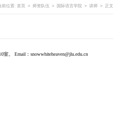
当前位置:
首页
>
师资队伍
>
国际语言学院
>
讲师
> 正文
：snowwhiteheaven@jlu.edu.cn