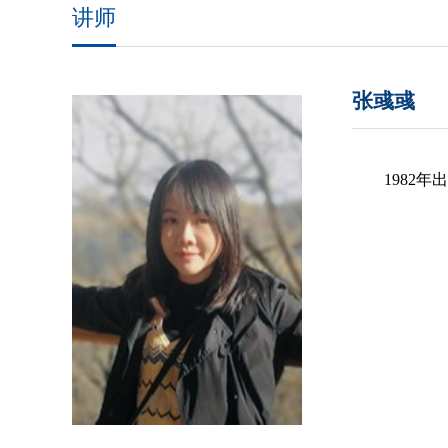
讲师
张彧彧
1982年