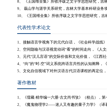
8、
《王国维全集》所收序跋之文字学思想研究，
吉
9、
蕺山学与湛学关系研究，吉林大学基本科研业务
10
、
《王国维全集》所收序跋之文字学思想研究，
吉
代表性学术论文
1
、接触语言学视角下的元代白话，《社会科学战线》
2
、空间隐喻与汉语视觉动词“看”的时间走向，《人
3
、元代“汉儿言语”的交际价值和文化价值
，《江西社
4
、“向”的“时
-
空”词义系统跨语言共性的认知阐释，
5
、文化自信视域下对外汉语古代汉语课程的再定位，
著作教材
1
、《儒藏·精华编一六册·古文尚书攷》（校点），
2
、《魔鬼物理学
2
——迷人又有趣的量子力学》（译