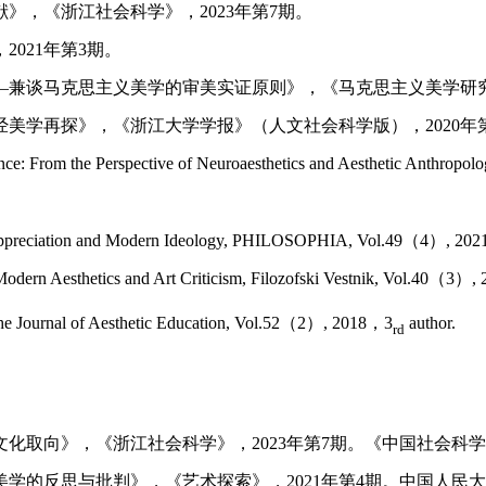
献》，《浙江社会科学》，
2023
年第
7
期。
，
2021
年第
3
期。
—
兼谈马克思主义美学的审美实证原则》，《马克思主义美学研
经美学再探》，《浙江大学学报》（人文社会科学版），
2020
年
nce: From the Perspective of Neuroaesthetics and Aesthetic Anthropol
Appreciation and Modern Ideology,
PHILOSOPHIA
, Vol.49
（
4
）
, 202
odern Aesthetics and Art Criticism,
Filozofski Vestnik
, Vol.40
（
3
）
,
he
Journal of Aesthetic Education
, Vol.52
（
2
）
, 2018
，
3
author.
rd
文化取向》，《浙江社会科学》，
2023
年第
7
期。《中国社会科学
美学的反思与批判》，《艺术探索》，
2021
年第
4
期。中国人民大