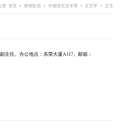
位置:
首页
>
师资队伍
>
中国语言文学系
>
文艺学
> 正文
主任。办公地点：东荣大厦A117。邮箱：