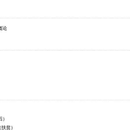
概论
后）
（扶贫）