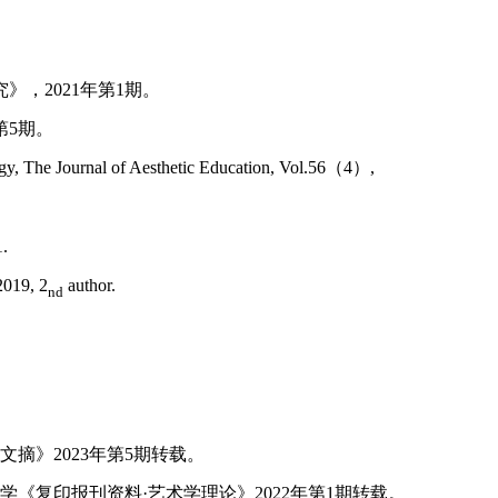
究》，
2021
年第
1
期。
第
5
期。
ogy,
The Journal of Aesthetic Education
, Vol.56
（
4
）
,
1.
2019, 2
author.
nd
文摘》
2023
年第
5
期转载。
学《复印报刊资料·艺术学理论》
2022
年第
1
期转载。