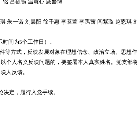
丁铭 吕硕扬 温蕙心 戚盛博
琪 朱一诺 刘晨阳 徐千惠 李茗萱 李禹茜
闫紫璇 赵恩琪 
公示时间为5个工作日）。
件等方式，反映发展对象在理想信念、政治立场、思想作
。以个人名义反映问题的，要签署本人真实姓名。党支部
反映人反馈。
论决定，履行入党手续。