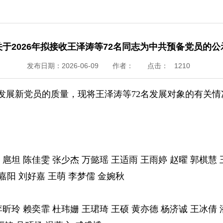
关于2026年拟接收王泽涛等72名同志为中共预备党员的公
发布日期：2026-06-09
作者：
点击：
1210
发展新党员的质量，现将王泽涛等72名发展对象的有关情
 扈坦 陈佳雯 张少杰 万懿瑶 王适雨 王雨婷
赵曜 郭棋慧 
嘉阳 刘好嘉 王萌 李梦儒 金婉秋
李昕玲 赖奕霏 杜玮姗 王珺琦 王硕 黄亦德
杨济诚 王冰倩 