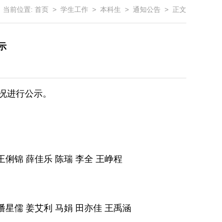
当前位置:
首页
>
学生工作
>
本科生
>
通知公告
> 正文
示
况进行公示。
王俐锦 薛佳乐 陈瑞 李全 王峥程
潘星儒 姜艾利 马娟 田亦佳 王禹涵