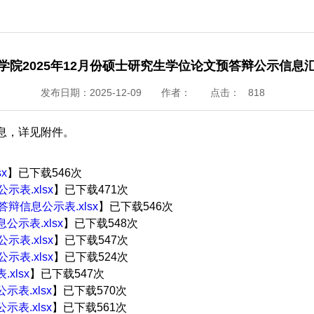
学院2025年12月份硕士研究生学位论文预答辩公示信息
发布日期：2025-12-09
作者：
点击：
818
息，详见附件。
x
】已下载
546
次
表.xlsx
】已下载
471
次
辩信息公示表.xlsx
】已下载
546
次
示表.xlsx
】已下载
548
次
表.xlsx
】已下载
547
次
表.xlsx
】已下载
524
次
xlsx
】已下载
547
次
表.xlsx
】已下载
570
次
表.xlsx
】已下载
561
次