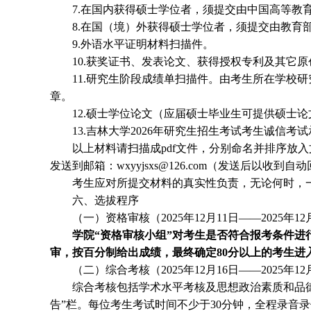
7.在国内获得硕士学位者，须提交由中国高等教育学生信息
8.在国（境）外获得硕士学位者，须提交由教育部留学服务中心
9
.外语水平证明材料
扫描件
。
1
0
.获奖证书、发表论文、获得授权专利及其它
1
1
.研究生阶段成绩单
扫描件
。由考生所在学校研
章。
1
2
.硕士学位论文（应届硕士毕业生可提供硕士论
13.吉林大学2026年研究生招生考试考生诚信考
以上材料请扫描成
pdf文件，分别命名并排序放
发送
到邮箱：
wxyyjsxs@126.com（发送后以收到
考生应对所提交材料的真实性负责，无论何时，
六、选拔程序
（
一
）
资格审核
（
2025年12月11日——2025年12
学院
“资格审核小组”对考生是否符合报考条件
审，按百分制给出成绩，最终确定80分以上的考生
（
二
）综合考核
（
2025年12月16日——2025年12
综合考核包括学术水平考核及思想政治素质和品
告”栏。
每位考生考试时间不少于
30分钟，
全程录音录