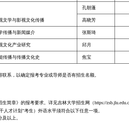
孔朝蓬
影视文学与影视文化传播
高晓芳
文学传播与新闻媒介
张斯琦
影视文化产业研究
邱月
智能传播与传播文化史
焦宝
得联系，以确定报考专业或导师是否有招生
名额
。
的报考要求。详见吉林大学招生网（https://zsb.jlu.edu.cn/inf
骨干人才计划”考生）外语水平须符合以下任意一项。
分及以上。
。