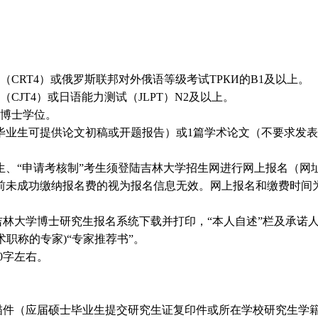
CRT4）或俄罗斯联邦对外俄语等级考试ТРКИ的B1及以上。
CJT4）或日语能力测试（JLPT）N2及以上。
或博士学位。
毕业生可提供
论文初稿或开题报告）或
1篇学术论文（不要求发
“申请考核制”考生须登陆吉林大学招生网进行网上报名（网址：http://
成功缴纳报名费的视为报名信息无效。网上报名和缴费时间为202
吉林大学博士研究生报名系统下载并打印，“本人自述”栏及承诺
术职称的专家)“专家推荐书”。
0字左右。
描
件（应届硕士毕业生提交研究生证复印件或所在学校研究生学