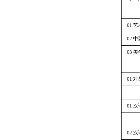
01 
02 
03 
01 
01 
02 