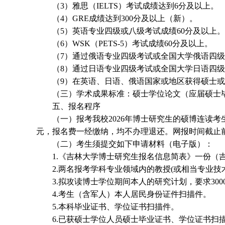
（
3）雅思（IELTS）考试成绩达到6分及以上。
（
4）GRE成绩达到300分及以上（新）。
（
5）英语专业四级或八级考试成绩60分及以上。
（
6）WSK（PETS-5）考试成绩60分及以上。
（
7）通过俄语专业四级考试或全国大学俄语四级（
（
8）通过日语专业四级考试或全国大学日语四级（
（
9）在英语、日语、俄语国家或地区获得硕士
（三）学术成果标准：硕士学位论文（应届硕士
五
、
报名
程序
（一）
报考我校
2026年博士研究生的硕博连读考生、
元，报名费一经缴纳，均不办理退还。网报时间截止前未
（二）考生须提交如下申请材料（电子版）
：
1.《吉林大学博士研究生报名信息简表》一份（
2.两名报考学科专业领域内的教授(或相当专业技
3.拟攻读博士学位期间本人的研究计划，要求300
4.考生（含军人）本人居民身份证件
扫描
件。
5.本科毕业证书、学位证书
扫描
件。
6.已获硕士学位人员硕士毕业证书、学位证书
扫