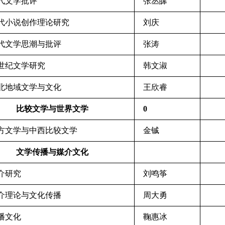
当代文学批评
张丛皞
当代小说创作理论研究
刘庆
当代文学思潮与批评
张涛
新世纪文学研究
韩文淑
东北地域文学与文化
王欣睿
比较文学与世界文学
0
西方文学与中西比较文学
金铖
文学传播与媒介文化
媒介研究
刘鸣筝
媒介理论与文化传播
周大勇
传播文化
鞠惠冰