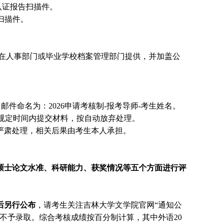
位认证报告
扫描
件。
扫描
件。
在人事部门或毕业学校档案管理部门提供，并加盖公
。
邮件
命名为：
202
6申请考核制
-报考导师-考生姓名。
规定时间内提交材料，按自动放弃处理。
严肃处理，相关后果由考生本人承担。
硕士论文水准、科研能力、获奖情况等五个方面进行评
后另行公布
，请考生关注吉林大学文学院官网
“通知公
不予录取。综合考核成绩按百分制计算，
其中外语
20