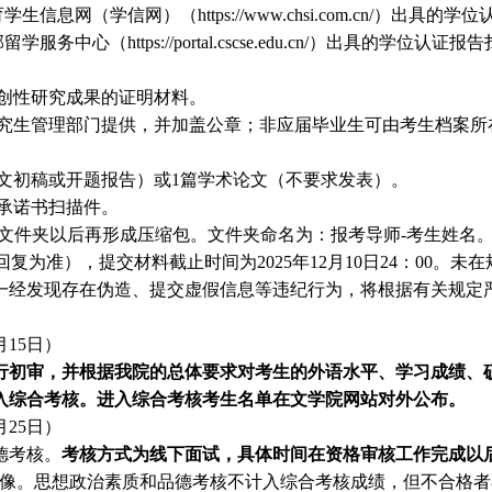
网（学信网）（https://www.chsi.com.cn/）出具的学
（https://portal.cscse.edu.cn/）出具的学位认证报告
原创性研究成果的证明材料。
究生管理部门提供，并加盖公章；非应届毕业生可由考生档案所
文
初稿或开题报告
）或
1篇学术论文（不要求发表）。
试承诺书扫描件。
入文件夹
以后再形成压缩包。文件夹命名为：
报考导师
-考生姓名
自动回复为准）
，
提交材料截止时间为
202
5
年
12
月
10
日
24：00。
未在
一经发现存在伪造、提交虚假信息等违纪行为，将根据有关规定
月15日
）
进行初审，并根据我院的总体要求对考生的外语水平、学习成绩、
进入综合考核。进入综合考核考生名单在文学院网站对外公布。
月25日
）
德考核。
考核
方式为线下面试，具体
时间在资格审核工作完成以
像。思想政治素质和品德考核不计入综合考核成绩，但不合格者