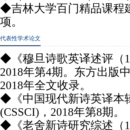
◆吉林大学百门精品课程
项。
代表性学术论文
◆《穆旦诗歌英译述评（
2018
年第
4
期。东方出版中
2018
年全文收录。
◆《中国现代新诗英译本
(CSSCI)
，
2018
年第
8
期。
◆《老舍新诗研究综述（