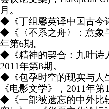
月。
◆
《丁组馨英译中国古今
◆《〈不系之舟〉：意象
年第
6
期。
◆《精神的契合：九叶诗
2011
年第
8
期。
◆《包孕时空的现实与人
《电影文学》，
2011
年第
◆《一部被遗忘的中外比