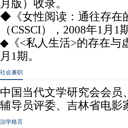
月版）收录。
◆《女性阅读：通往存在
（
CSSCI
），
2008
年
1
月
1
◆《
<
私人生活
>
的存在与
月
1
期。
社会兼职
中国当代文学研究会会员
辅导员评委、吉林省电影
治学格言