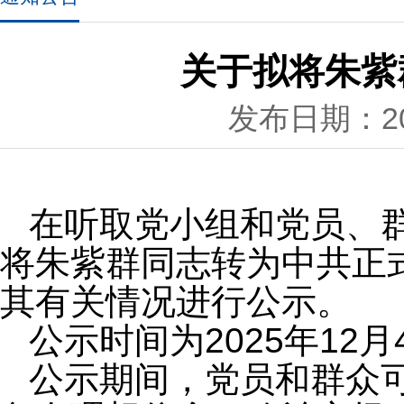
关于拟将朱紫
发布日期：202
在听取党小组和党员、
将朱紫群同志转为中共正
其有关情况进行公示。
公示时间为2025年12
公示期间，党员和群众