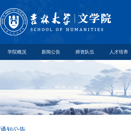
学院概况
新闻公告
师资队伍
人才培养
通知公告