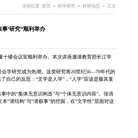
当前位置:
首页
>
科学研究
>
科研动态
> 正文
叙事’研究”顺利举办
荣大厦十楼会议室顺利举办。本次讲座邀请教育部长江学
社会学研究成为热潮。这类研究将
20
世纪
50
—
70
年代的
了自己的反思：“文学是人学”，“人学”应该是极其复
事中的“集体无意识构造”与“个体无意识内容”。张清
“潜结构”与“潜叙事”的挖掘，在“文学性”层面对这