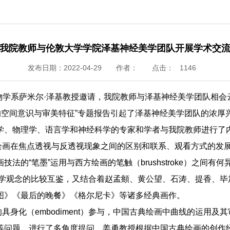
我院教师与伦敦大学学院泽基神经美学团队开展学术交
发布日期：2022-04-29
作者：
点击：
1146
物学系萨米尔·泽基教授邀请，我院教师与泽基神经美学团队相会
的空间意识与审美特征”专题报告引起了泽基神经美学团队的浓
学、物理学、语言学和神经科学的专家和学者与我院教师进行了
绘画在焦点透视与反透视现象之间的区别和联系、观看方式的发
技法的“笔墨”运用与西方绘画的笔触（
brushstroke
）之间有何
学美学观念的比较互鉴，又结合着赵孟頫、黄公望、石涛、提香、
图》《最后的晚餐》《格尔尼卡》等诸多经典画作。
的具身化（
embodiment
）参与，中国古典绘画中曲线的运用及其
等问题，进行了多角度提问。姜勇教授根据中国古典绘画的创作