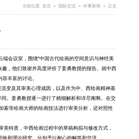
当前位置:
首页
>
国际交流
>
外事新闻
> 正文
流
云端会议室，围绕“中国古代绘画的空间意识与神经美
厚兴趣，他们致谢并高度评价了姜勇教授的报告。就中西
内容丰富的讨论。
展流变及其审美心理成因，以及作为中、西绘画精神基
异同。姜勇教授逐一进行了精细解析和详尽阐释。在交
毕加索等绘画大师的绘画技法进行审美分析，还对照性
审美特质，中西绘画过程中的草稿构拟与修改方式，
经验和理论研究，分别予以耐心的解答和交流。