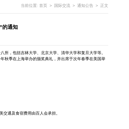
当前位置:
首页
>
国际交流
>
通知公告
> 正文
奖”的通知
共十八所，包括吉林大学、北京大学、清华大学和复旦大学等。
今年秋季在上海举办的颁奖典礼，并出席于次年春季在美国举
赴美交通及食宿费用由百人会承担。