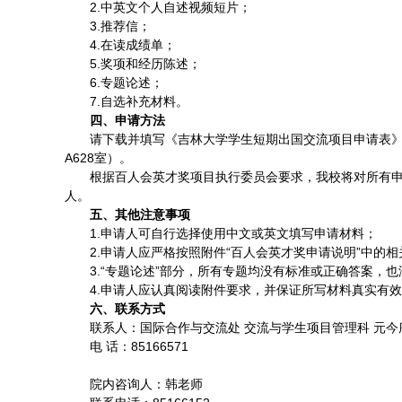
2.中英文个人自述视频短片；
3.推荐信；
4.在读成绩单；
5.奖项和经历陈述；
6.专题论述；
7.自选补充材料。
四、申请方法
请下载并填写《吉林大学学生短期出国交流项目申请表》（
A628室）。
根据百人会英才奖项目执行委员会要求，我校将对所有申
人。
五、其他注意事项
1.申请人可自行选择使用中文或英文填写申请材料；
2.申请人应严格按照附件“百人会英才奖申请说明”中的
3.“专题论述”部分，所有专题均没有标准或正确答案，
4.申请人应认真阅读附件要求，并保证所写材料真实有
六、联系方式
联系人：国际合作与交流处 交流与学生项目管理科 
电 话：85166571
院内咨询人：韩老师