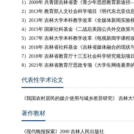
1
）
2009
年 共青团吉林省委《青少年思想教育新途径
2
）
2013
年 教育部人文社会科学项目《明代东北亚信
3
）
2013
年 吉林大学本科教学改革《全媒体新闻实验
4
）
2015
年 国家社科基金《二战后美国公共外交政策
5
）
2017
年 吉林大学本科教学改革《电视新闻学课程
6
）
2018
年 吉林省社科基金《吉林省媒体融合的现状
7
）
2018
年 吉林省教育厅十三五社会科学研究规划项
8
）
2021
年 吉林省教育厅思政专项《大学生网络素养
代表性学术论文
《我国农村居民的媒介使用与城乡差异研究》 吉林大
著作教材
《现代晚报探索》
2000
吉林人民出版社