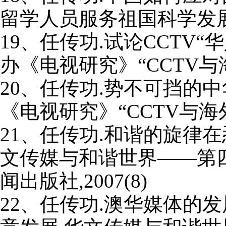
留学人员服务祖国科学发
19
、任传功
.
试论
CCTV
“
办《电视研究》“
CCTV
与
20
、任传功
.
势不可挡的中
《电视研究》“
CCTV
与海
21
、任传功
.
和谐的旋律在
文传媒与和谐世界——第
闻出版社
,2007(8)
22
、任传功
.
澳华媒体的发