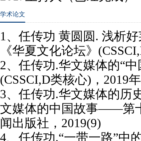
学术论文
1
、任传功 黄圆圆
.
浅析好
《华夏文化论坛》
(CSSCI
2
、任传功
.
华文媒体的“中
(CSSCI,D
类核心
)
，
2019
年
3
、任传功
.
华文媒体的历
文媒体的中国故事——第
闻出版社，
2019(9)
4
、任传功
.
“一带一路”中