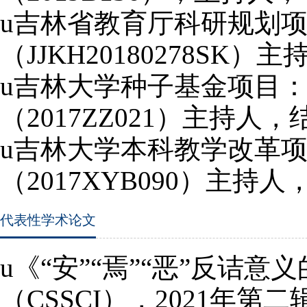
u
吉林省教育厅科研规划
（
JJKH20180278SK
）主
u
吉林大学种子基金项目
（
2017ZZ021
）主持人，
u
吉林大学本科教学改革
（
2017XYB090
）主持人
代表性学术论文
u
《“安”“焉”“恶”反诘
（
CSSCI
），
2021
年第二