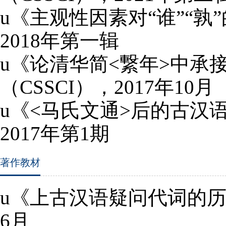
u
《主观性因素对“谁”“
2018
年第一辑
u
《论清华简
<
繋年
>
中承接
（
CSSCI
），
2017
年
10
月
u
《
<
马氏文通
>
后的古汉
2017
年第
1
期
著作教材
u
《上古汉语疑问代词的
6
月