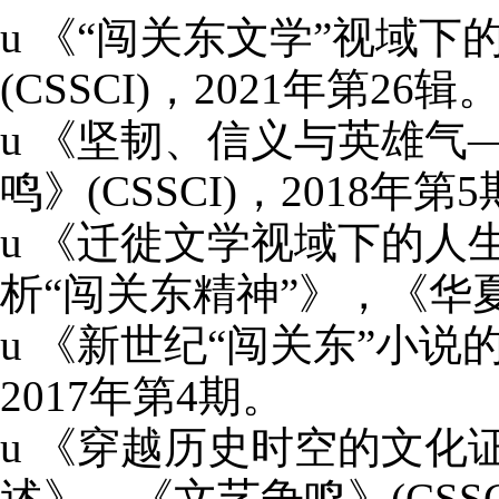
u
《“闯关东文学”视域下
(CSSCI)
，
2021
年第
26
辑
u
《坚韧、信义与英雄气
鸣》
(CSSCI)
，
2018
年第
5
u
《迁徙文学视域下的人生
析“闯关东精神”》，《华
u
《新世纪“闯关东”小说
2017
年第
4
期。
u
《穿越历史时空的文化证
述》，《文艺争鸣》
(CSSC