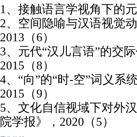
1
、接触语言学视角下的
2
、空间隐喻与汉语视觉动
2013
（
6
）
3
、元代“汉儿言语”的交
2015
（
8
）
4
、“向”的“时
-
空”词义系
2015
（
9
）
5
、文化自信视域下对外
院学报》，
2020
（
5
）