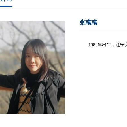
张彧彧
1982年出生，辽宁兴城