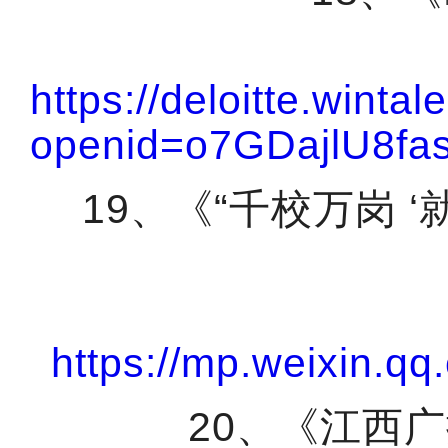
https://deloitte.winta
openid=o7GDajlU8fa
19
、《“千校万岗 
https://mp.weixin
20
、《江西广