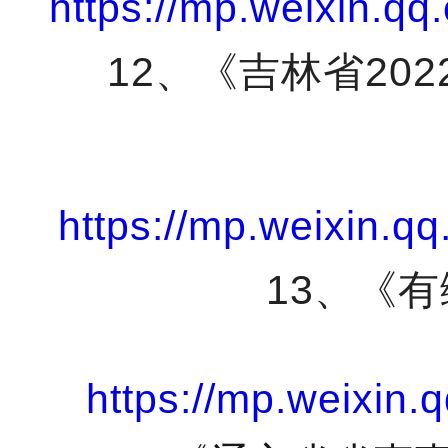
https://mp.weixin
12
、《吉林省
202
https://mp.weixin
13
、《有
https://mp.weixin