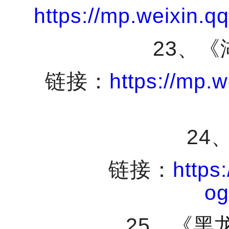
https://mp.weixin
23
、《
链接：
https://mp.
24
链接：
https
o
25
、《
黑