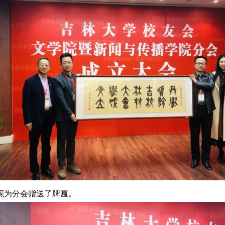
妮为分会赠送了牌匾。