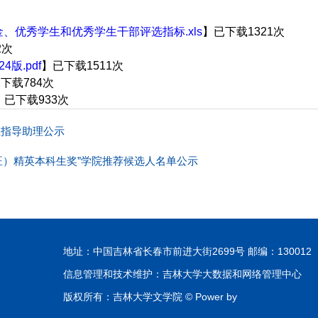
金、优秀学生和优秀学生干部评选指标.xls
】已下载
1321
次
2
次
版.pdf
】已下载
1511
次
已下载
784
次
】已下载
933
次
业指导助理公示
旺）精英本科生奖”学院推荐候选人名单公示
地址：中国吉林省长春市前进大街2699号 邮编：130012
信息管理和技术维护：吉林大学大数据和网络管理中心
版权所有：吉林大学文学院 © Power by