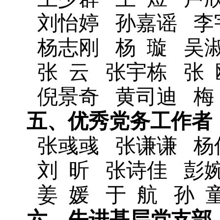
刘怡婷
孙嘉谣
李
杨志刚
杨
璇
吴
张
云
张宇栋
张
倪景奇
黄司迪
梅
五、优秀党务工作者
张彧彧
张谦谦
杨
刘
昕
张诗佳
彭
姜
媛
于
航
孙
六、先进基层党支部