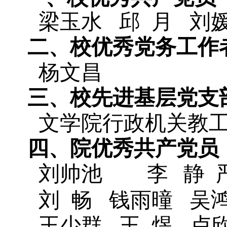
梁玉水
邱
月
刘
二、校优秀党务工作
杨文昌
三、校先进基层党支
文学院行政机关教工
四、院优秀共产党员
刘帅池
李
静
刘
畅
钱雨曈
吴
王少群
王
煜
卢