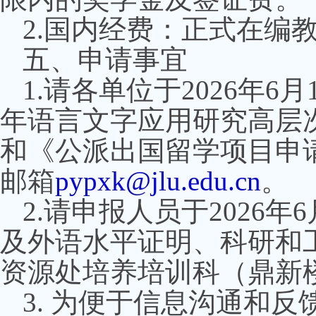
2.
国内经费：正式在编
五、申请事宜
1.
请各单位于
2026
年
6
月
年语言文字应用研究高层
和《公派出国留学项目申
邮箱
pypxk@jlu.edu.cn
。
2.
请申报人员于
2026
年
6
及外语水平证明、科研和
资源处培养培训科（鼎新
3.
为便于信息沟通和反