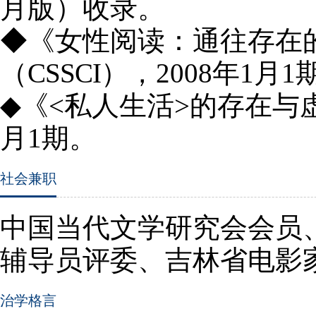
月版）收录。
◆《女性阅读：通往存在
（
CSSCI
），
2008
年
1
月
1
◆《
<
私人生活
>
的存在与
月
1
期。
社会兼职
中国当代文学研究会会员
辅导员评委、吉林省电影
治学格言