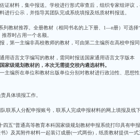
关佐证材料，集中报送。学校进行形式审查后，组织专家组评议
材料进行公示，并指导其团队完成系统填报及纸质材料报送。
受理系列教材推荐。全册教材（相同书名的上下册、1—n册）可选择
，推荐时占用一个名额。
申报，第一主编非高校教师的教材，可由第二主编所在高校申报
家通用语言文字编写的教材，需同时报送国家通用语言文字版本
本科国家级规划教材的，本次无需提交校内遴选材料。
第一主编所在单位和教材出版单位分别对教材进行政治性、思想
负责具体填报工作。
团队联系人分配申报账号，联系人完成申报材料的网上填报及线
“十四五”普通高等教育本科国家级规划教材申报系统打印具有申报
报书》及其附件材料一起装订成册(一式两份)，纸质教材提供一