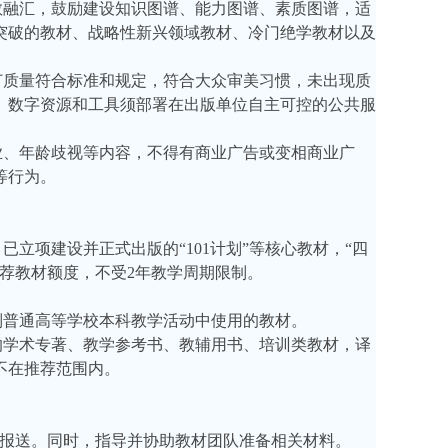
教融汇，鼓励建设知识图谱、能力图谱、素质图谱，适
突破的教材、战略性新兴领域教材、冷门绝学教材以及
订质量符合标准和规定，符合大众审美习惯，未出现质
。数字资源和工具须部署在出版单位自主可控的公共服
业、年龄歧视等内容，不得有商业广告或变相商业广
等行为。
，已立项建设并正式出版的
“101计划”等核心教材，“四
荐教材额度，不受2年教学周期限制
。
制普通高等学校本科教学活动中使用的教材。
的学术专著、教学参考书、教辅用书、培训类教材，译
不在推荐范围内。
校报送。同时，指导并协助教材团队准备相关材料。