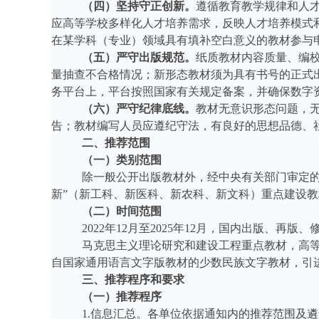
（四）坚持守正创新。
遵循教育教学规律和人
应高等学校多样化人才培养需求，反映人才培养模式
在某学科（专业）领域具有填补空白意义的教材参与
（五）严守出版规范。
纸质教材内容质量、编
量抽查不合格情况；新形态教材须为具有书号的正式
务平台上，平台按照国家有关规定备案，并确保数字
（六）严守纪律底线。
教材无意识形态问题，
告；教材编写人员应遵纪守法，有良好的思想品德、
二、
推荐
范围
（一）
类别范围
除一般公开出版教材外，
经
中央有关部门审定
新”（新工科、新医科、新农科、新文科）重点建设
（二）
时间
范围
2022年12月至2025年12月，国内
出版、再版
、
马克思主义理论研究和建设工程重点教材，高
自国家通用语言文字版教材的少数民族文字教材，引
三、推荐程序和要求
（一）推荐程序
1.信息汇总。各单位依据通知内的推荐范围及