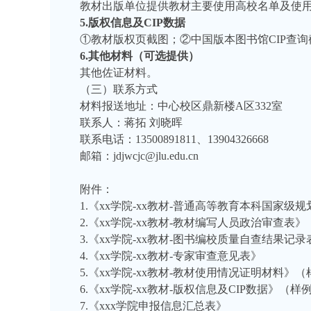
教材出版单位提供教材主要使用高校名单及使
5.版权信息及CIP数据
①教材版权页截图；②中国版本图书馆CIP查询
6.其他材料（可选提供）
其他佐证材料。
（三）联系方式
材料报送地址：中心校区鼎新楼
A区332室
联系人：蒋拓
刘晓晖
联系电话：
13500891811、13904326668
邮箱：
jdjwcjc@jlu.edu.cn
附件：
1.《xx学院-xx教材-普通高等教育本科国家
2.《xx学院-xx教材-教材编写人员政治审查表》
3.《xx学院-xx教材-图书编校质量自查结果记录
4.《xx学院-xx教材-专家审查意见表》
5.《xx学院-xx教材-教材使用情况证明材料》
6.《xx学院-xx教材-版权信息及CIP数据》（样
7.《xxx学院申报信息汇总表》