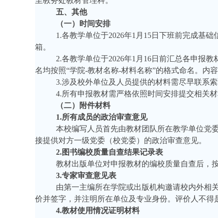
至教务处教材管理科。
五、其他
（一）时间安排
1.各教学单位于2026年1月15日下班前完成
箱。
2.各教学单位于2026年1月16日前汇总各
名均按照“学院-教材名称-材料名称”的格式命名。内
3.涉及校外单位及人员提供的材料需尽早联系
4.所有申报教材需严格依照时间安排提交相关
（二）附件材料
1.所有成员的政治审查意见
本校编写人员首先由教材团队所在教学单位党
接提供对方一级党委（校党委）的政治审查意见。
2.图书编校质量自查结果记录表
教材出版单位对申报教材的编校质量自查后，
3.专家审查意见表
由第一主编所在学院
或
出版机构邀请校内外相
价并签字，并注明所在单位及专业身份。评价人不得
4.教材使用情况证明材料