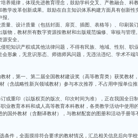
才培养规律，体现先进教育理念，鼓励学科交叉、产教融合、科
和教学改革创新成果。鼓励在自主知识体系构建方面具有创新性
申报。
校质量、设计质量（包括封面、扉页、插图、表格等）、印刷装
出版物，教材所有数字资源按教材和出版规范编修、审核与管理
资源安全。
无侵犯知识产权或其他法律问题，不得有民族、地域、性别、职
社会形象，无意识形态、师德师风问题，无违法违纪、学术不端
的教材，第一、第二届全国教材建设奖（高等教育类）获奖教材
教材（含战略性新兴领域教材）参与本次推荐，不占用申报单位推
修订或重印（以版权页的版次、印次时间为准），正在我国全日
等职业教育本科和成人高等教育本科教材，各类教学活动中使用
进的国外教材（含翻译教材），与教材配套的图册和活动手册等
遴选条件，全面摸排符合要求的教材情况，汇总相关信息后向学