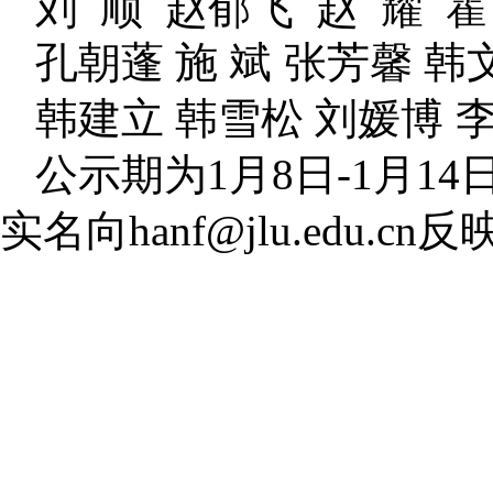
刘
顺
赵郁飞
赵
耀
霍
孔朝蓬
施
斌
张芳馨
韩
韩建立
韩雪松
刘媛博
公示期为
1月8日-1月
实名向
hanf@jlu.edu.cn
反