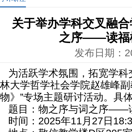
关于举办学科交叉融合
之序——读福
发布日期：202
为活跃学术氛围，
拓宽学科
林大学
哲学社会
学院
赵雄峰副
”
专场主题研讨活动
。
具
物》
题目：
物之序与词之序——
时间：
2025年1
1
月
27
18:
日