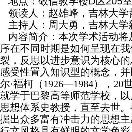
地点：
D区205
敬信教学楼
领读人
：
赵雄峰
，吉林大学
主持人：周大勇
，吉林大学
内容简介：本次
学术活动将
序在不同时期是如何呈现在我
裂，反思以进步意识为核心的
感受性置入知识型的概念，并
尔
·福柯（1926—1984）
就学于巴黎高等师范学校，以
思想体系史教授，直至去世。
掘出众多富有冲击力的思想主
行文风格具有鲜明的文学色彩